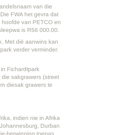
 handelsnaam van die
 Die FWA het gevra dat
ie hoofde van PETCO en
sleepwa is R56 000.00.
k. Met dié aanwins kan
park verder verminder.
 in Fichardtpark
die sakgrawers (street
om diesak grawers te
ka, indien nie in Afrika
d, Johannesburg, Durban
ie-herwinning toepas,