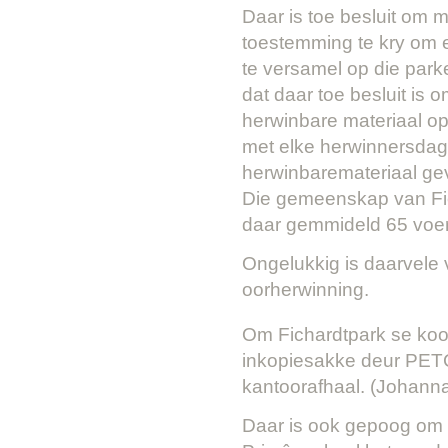
Daar is toe besluit om 
toestemming te kry om e
te versamel op die parke
dat daar toe besluit is
herwinbare materiaal op
met elke herwinnersdag 
herwinbaremateriaal ge
Die gemeenskap van Fich
daar gemmideld 65 voer
Ongelukkig is daarvele 
oorherwinning.
Om Fichardtpark se kool
inkopiesakke deur PETC
kantoorafhaal. (Johanna
Daar is ook gepoog om h