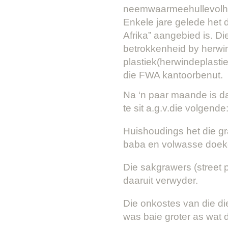
neemwaarmeehullevolha
Enkele jare gelede het d
Afrika” aangebied is. 
betrokkenheid by herwin
plastiek(herwindeplasti
die FWA kantoorbenut.
Na ‘n paar maande is da
te sit a.g.v.die volgende
Huishoudings het die gra
baba en volwasse doeke
Die sakgrawers (street 
daaruit verwyder.
Die onkostes van die di
was baie groter as wat 