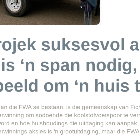
ojek suksesvol af
 is ‘n span nodig,
eeld om ‘n huis t
rvan die FWA se bestaan, is die gemeenskap van Fic
herwinning om sodoende die koolstofvoetspoor te verm
word en hoe huishoudings die uitdaging kan aanpak.
herwinnings aksies is ‘n grootuitdaging, maar die FW