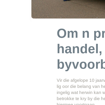
Om n pr
handel,
byvoorb
Vir die afgelope 10 jaa
lig oor die belang van 
ingelig wat herwin kan 
betrokke te kry by die 
hiermee voortgaan.