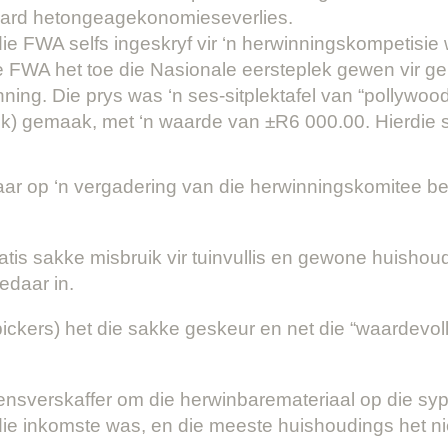
rd hetongeagekonomieseverlies.
ie FWA selfs ingeskryf vir ‘n herwinningskompetisie 
Die FWA het toe die Nasionale eersteplek gewen vir
ning. Die prys was ‘n ses-sitplektafel van “pollywoo
ek) gemaak, met ‘n waarde van ±R6 000.00. Hierdie 
ar op ‘n vergadering van die herwinningskomitee bes
:
tis sakke misbruik vir tuinvullis en gewone huishoude
daar in.
pickers) het die sakke geskeur en net die “waardevol
ensverskaffer om die herwinbaremateriaal op die syp
die inkomste was, en die meeste huishoudings het n