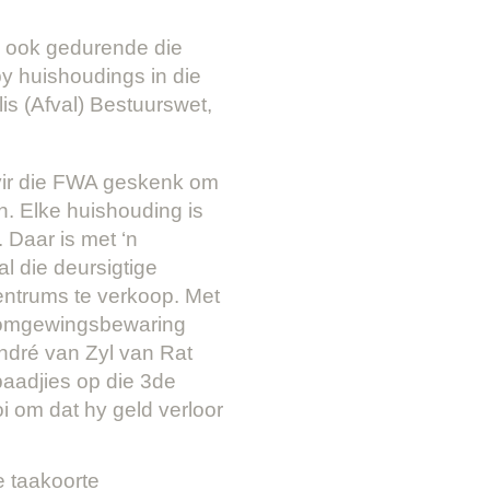
n ook gedurende die
y huishoudings in die
is (Afval) Bestuurswet,
 vir die FWA geskenk om
n. Elke huishouding is
. Daar is met ‘n
l die deursigtige
sentrums te verkoop. Met
t omgewingsbewaring
André van Zyl van Rat
aadjies op die 3de
 om dat hy geld verloor
e taakoorte