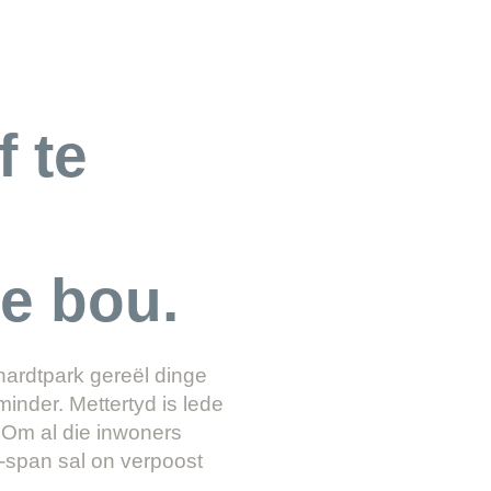
 te
e bou.
hardtpark gereël dinge
inder. Mettertyd is lede
 Om al die inwoners
A-span sal on verpoost