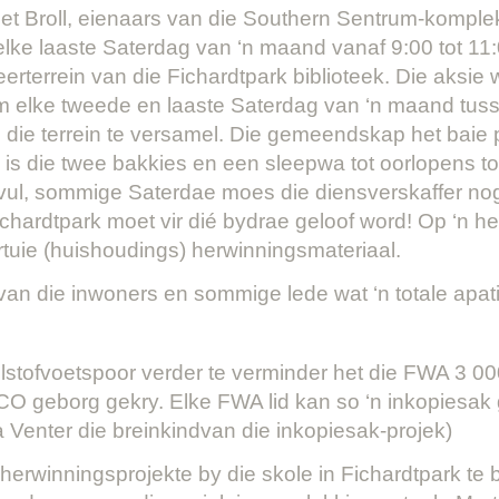
met Broll, eienaars van die Southern Sentrum-kompl
lke laaste Saterdag van ‘n maand vanaf 9:00 tot 11
erterrein van die Fichardtpark biblioteek. Die aksie
 om elke tweede en laaste Saterdag van ‘n maand tuss
 die terrein te versamel. Die gemeendskap het baie 
is die twee bakkies en een sleepwa tot oorlopens t
vul, sommige Saterdae moes die diensverskaffer nog
ardtpark moet vir dié bydrae geloof word! Op ‘n he
tuie (huishoudings) herwinningsmateriaal.
van die inwoners en sommige lede wat ‘n totale apat
stofvoetspoor verder te verminder het die FWA 3 000
O geborg gekry. Elke FWA lid kan so ‘n inkopiesak 
 Venter die breinkindvan die inkopiesak-projek)
erwinningsprojekte by die skole in Fichardtpark te 