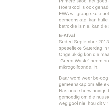
Primêre skool het goed 
Hoërskool is ook genade
FWA wil graag skole betr
gemeenskap, kan hulle 
betrokke is nie, kan die 
E-Afval
Sedert September 2013 
spesefieke Saterdag in 
Ongelukkig kon die maat
“Green Waste” neem nou k
mikrogolfoonde, in.
Daar word weer be-oog 
gemeenskap om alle e-af
Nasionale herwinningsd
gemoedig om die nuuste
weg gooi nie; hou dit vi