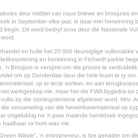
ksies deur middel van nuus briewe en brosjures e
ek in September elke jaar, is daar met herwinning b
 begin. Dit word bedryf soos deur die Nasionale Vull
 word.
erhandel en hulle het 20 000 deursigtige vullissakke
elikesortering en herwinning in Fichardt parkte begi
. ‘n Brosjure is versprei om die proses te verduidelik
ndel om op Donderdae deur die hele buurt te ry om a
aremateriaal, op te tel,te sorteer, en aan terugkoop
ie net werkgeskep nie, maar het die FWA bygedra to
ullis by die stortingsterreine afgelewer word. Mnr. 
die versameling van die herwinbaremateriaal op syp
ar ongelukkig na ‘n paar maande handdoek ingegooi
s haalbaar vir hom was nie.
“Green Waste”, ‘n entrepreneur, is toe genader om di