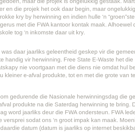
gedoen, maar die projek is ongelukkig gestaak. Mart
r en die projek het ook daar begin, maar ongelukkig 
okke kry by herwinning en indien hulle ‘n “groen”ste
gerus met die FWA kantoor kontak maak. Alhoewel d
skole tog ‘n inkomste daar uit kry.
was daar jaarliks geleentheid geskep vir die gemee
te handig vir herwinning. Free State E-Waste het die
skapy nie voortgaan met die diens nie omdat hul bes
leiner e-afval produkte, tot en met die grote van te
om gedurende die Nasionale herwinningsdag die gele
val produkte na die Saterdag herwinning te bring. D
ag word jaarliks deur die FWA ondersteun. FWA led
 versprei sodat ons ‘n groot impak kan maak. Moeni
r daardie datum (datum is jaarliks op internet beskikba