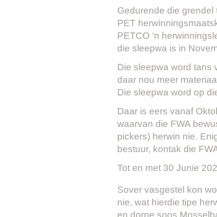
Gedurende die grendel 
PET herwinningsmaatska
PETCO ‘n herwinningsle
die sleepwa is in Nove
Die sleepwa word tans v
daar nou meer materiaal
Die sleepwa word op di
Daar is eers vanaf Okto
waarvan die FWA bewus 
pickers) herwin nie. En
bestuur, kontak die FWA
Tot en met 30 Junie 202
Sover vasgestel kon word
nie, wat hierdie tipe h
en dorpe soos Mosselba