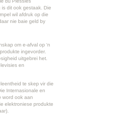
ie du Plessies
is dit ook gestaak. Die
mpel wil afdruk op die
aar nie baie geld by
nskap om e-afval op ‘n
 produkte ingevorder.
igheid uitgebrei het.
levisies en
entheid te skep vir die
ie Internasionale en
e word ook aan
e elektroniese produkte
ar).