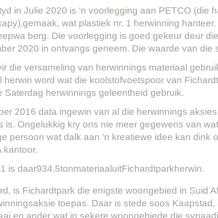
tyd in Julie 2020 is ‘n voorlegging aan PETCO (die
py),gemaak, wat plastiek nr. 1 herwinning hanteer.
epwa borg. Die voorlegging is goed gekeur deur d
mber 2020 in ontvangs geneem. Die waarde van die 
ir die versameling van herwinnings materiaal gebrui
 herwin word wat die koolstofvoetspoor van Fichardt
e Saterdag herwinnings geleentheid gebruik.
ber 2016 data ingewin van al die herwinnings aksies
is. Ongelukkig kry ons nie meer gegewens van wat 
ige persoon wat dalk aan ‘n kreatiewe idee kan dink 
 kantoor.
1 is daar934,5tonmateriaaluitFichardtparkherwin.
, is Fichardtpark die enigste woongebied in Suid Afri
erwinningsaksie toepas. Daar is stede soos Kaapsta
ai en ander wat in sekere woongebiede die sypaadj