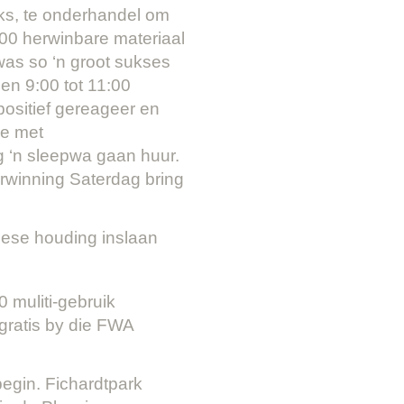
eks, te onderhandel om
:00 herwinbare materiaal
 was so ‘n groot sukses
en 9:00 tot 11:00
positief gereageer en
oe met
 ‘n sleepwa gaan huur.
rwinning Saterdag bring
iese houding inslaan
 muliti-gebruik
gratis by die FWA
begin. Fichardtpark