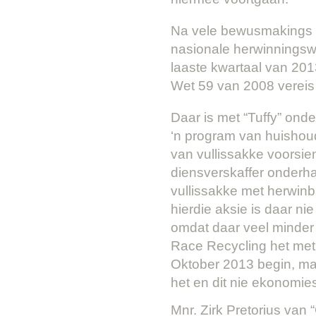
Na vele bewusmakings a
nasionale herwinningswe
laaste kwartaal van 2013
Wet 59 van 2008 vereis
Daar is met “Tuffy” ond
‘n program van huishoud
van vullissakke voorsien
diensverskaffer onderha
vullissakke met herwinb
hierdie aksie is daar n
omdat daar veel minder v
Race Recycling het met 
Oktober 2013 begin, ma
het en dit nie ekonomie
Mnr. Zirk Pretorius van 