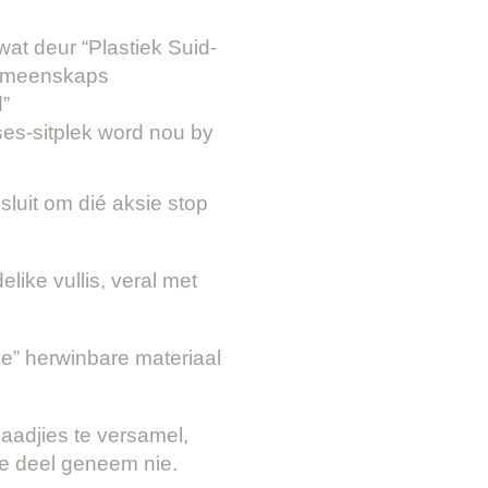
wat deur “Plastiek Suid-
 gemeenskaps
d”
ses-sitplek word nou by
luit om dié aksie stop
like vullis, veral met
le” herwinbare materiaal
aadjies te versamel,
ie deel geneem nie.