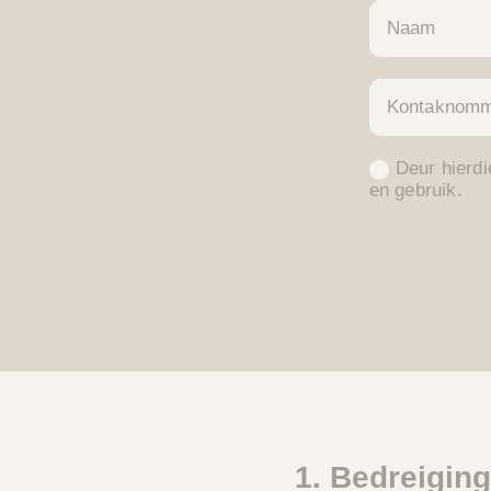
Deur hierdi
en gebruik.
1. Bedreigin