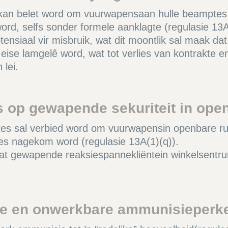
 kan belet word om vuurwapensaan hulle beamptes ui
rd, selfs sonder formele aanklagte (regulasie 13A(
otensiaal vir misbruik, wat dit moontlik sal maak 
eise lamgelê word, wat tot verlies van kontrakte en
lei.
s op gewapende sekuriteit in ope
tes sal verbied word om vuurwapensin openbare ru
es nagekom word (regulasie 13A(1)(q)).
at gewapende reaksiespannekliëntein winkelsentru
ke en onwerkbare ammunisieperk