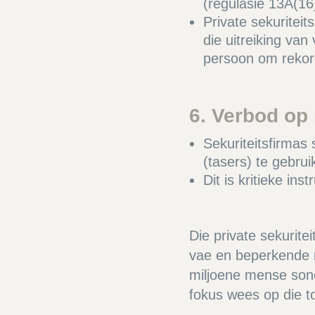
(regulasie 13A(16
Private sekuritei
die uitreiking van
persoon om rekord
6. Verbod op
Sekuriteitsfirma
(tasers) te gebrui
Dit is kritieke in
Die private sekurite
vae en beperkende 
miljoene mense sond
fokus wees op die t