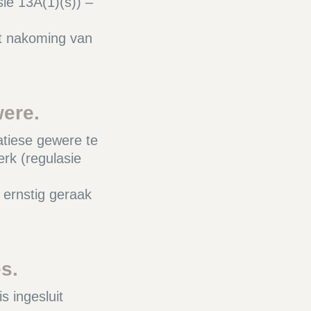
ie 13A(1)(s)) –
at nakoming van
ere.
atiese gewere te
erk (regulasie
 ernstig geraak
s.
s ingesluit