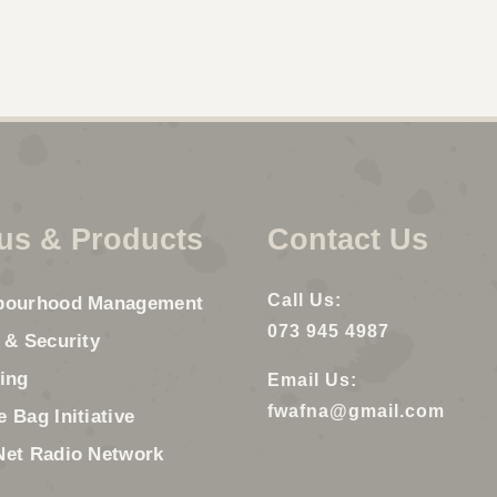
us & Products
Contact Us
Call Us:
bourhood Management
073 945 4987
 & Security
ing
Email Us:
fwafna@gmail.com
 Bag Initiative
Net Radio Network