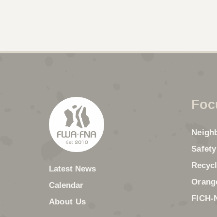
Foc
Neigh
Safety
Recycl
Latest News
Orange
Calendar
FICH-
About Us