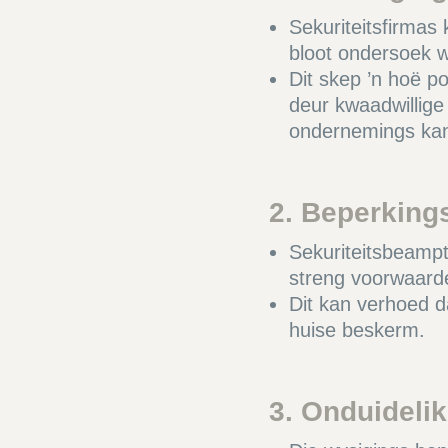
Sekuriteitsfirmas
bloot ondersoek wo
Dit skep ’n hoë p
deur kwaadwillige 
ondernemings kan 
2. Beperking
Sekuriteitsbeamp
streng voorwaard
Dit kan verhoed d
huise beskerm.
3. Onduideli