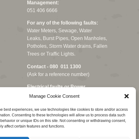
Management:
051 406 6666
For any of the following faults:
Water Meters, Sewage, Water
Leaks, Burst Pipes, Open Manholes,
Potholes, Storm Water drains, Fallen
Trees or Traffic Lights.
Contact - 080 011 1300
(Ask for a reference number)
Electrical faults or Power
Outages:
Manage Cookie Consent
Centlec: 051 409 2345
he best experiences, we use technologies like cookies to store and/or access
or Whatsapp: 068 178 0700.
mation. Consenting to these technologies will allow us to process data such
behavior or unique IDs on this site. Not consenting or withdrawing consent,
y affect certain features and functions.