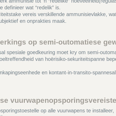
erk ammunisie tot ’n “redelike” hoeveelheid(regulas
definieer wat “redelik” is.
riteitstake vereis verskillende ammunisievlakke, w
subjektief en onprakties maak.
perkings op semi-outomatiese gew
 sal spesiale goedkeuring moet kry om semi-outom
oeltreffendheid van hoërisiko-sekuriteitspanne bep
enkapingseenhede en kontant-in-transito-spannesal
iese vuurwapenopsporingsvereiste
oringstoestelle op alle vuurwapens te installeer, i