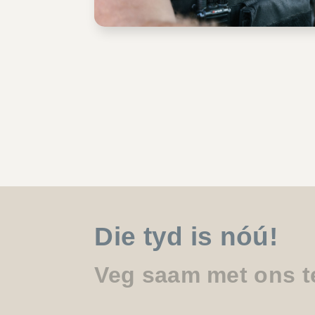
Die tyd is nóú!
Veg saam met ons t