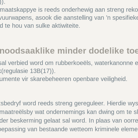
)).
tsmaatskappye is reeds onderhewig aan streng rek
 vuurwapens, asook die aanstelling van ’n spesifie
 te hou van sulke aktiwiteite.
 noodsaaklike minder dodelike toe
s sal verbied word om rubberkoeëls, waterkanonne
k(regulasie 13B(17)).
strumente vir skarebeheeren openbare veiligheid.
itsbedryf word reeds streng gereguleer. Hierdie wy
maatreëlsby wat ondernemings kan dwing om te sl
er beskerming gelaat sal word. In plaas van oorre
oepassing van bestaande wetteom kriminele element