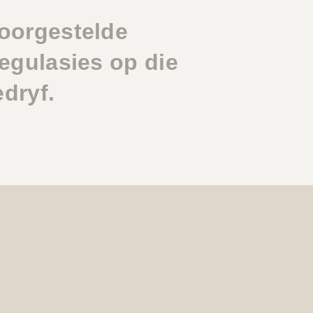
oorgestelde
egulasies op die
edryf.