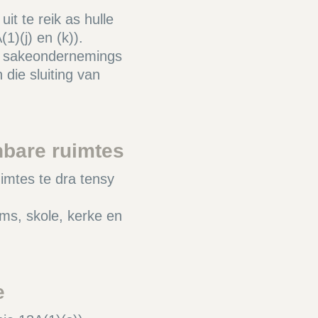
t te reik as hulle
1)(j) en (k)).
dat sakeondernemings
 die sluiting van
nbare ruimtes
imtes te dra tensy
ms, skole, kerke en
e