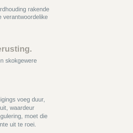
ordhouding rakende
ke verantwoordelike
rusting.
 en skokgewere
sigings voeg duur,
uit, waardeur
gulering, moet die
e uit te roei.