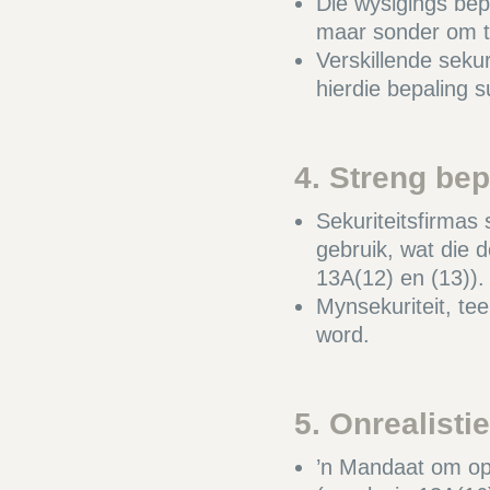
Die wysigings bep
maar sonder om te 
Verskillende seku
hierdie bepaling 
4. Streng be
Sekuriteitsfirmas
gebruik, wat die d
13A(12) en (13)).
Mynsekuriteit, te
word.
5. Onrealist
’n Mandaat om opsp